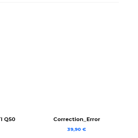
TI Q50
Correction_Error
39,90
€