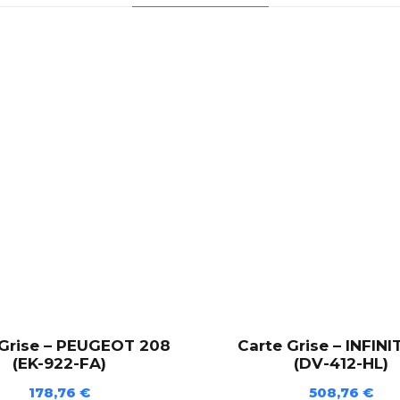
e
-
P
E
U
G
E
O
T
2
0
7
(
C
R
-
 Grise – PEUGEOT 208
Carte Grise – INFINI
9
(EK-922-FA)
(DV-412-HL)
3
178,76
€
508,76
€