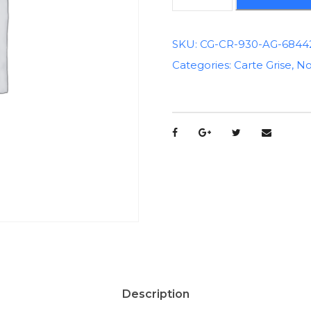
u
a
n
SKU:
CG-CR-930-AG-6844
t
Categories:
Carte Grise
,
No
i
t
é
d
e
C
a
r
t
e
G
r
i
Description
s