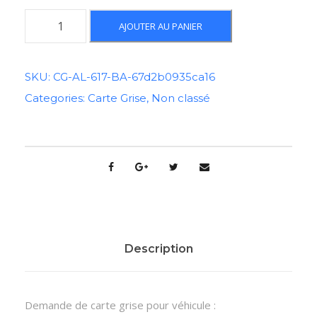
q
AJOUTER AU PANIER
u
a
n
SKU:
CG-AL-617-BA-67d2b0935ca16
t
Categories:
Carte Grise
,
Non classé
i
t
é
d
e
C
a
r
t
Description
e
G
r
Demande de carte grise pour véhicule :