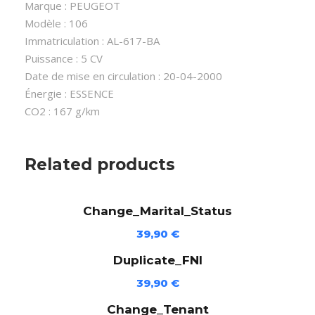
i
Marque : PEUGEOT
s
Modèle : 106
e
Immatriculation : AL-617-BA
-
Puissance : 5 CV
P
Date de mise en circulation : 20-04-2000
E
Énergie : ESSENCE
U
CO2 : 167 g/km
G
E
O
Related products
T
1
Change_Marital_Status
0
6
39,90
€
(
Duplicate_FNI
A
L
39,90
€
-
Change_Tenant