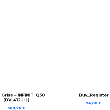
e
-
L
E
V
C
T
X
(
F
V
-
0
4
0
-
 Grise – INFINITI Q50
Buy_Register
E
(DV-412-HL)
24,00
€
Z
508,76
€