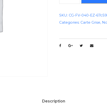
u
a
n
SKU:
CG-FV-040-EZ-67c5
t
Categories:
Carte Grise
,
No
i
t
é
d
e
C
a
r
t
e
G
r
i
Description
s