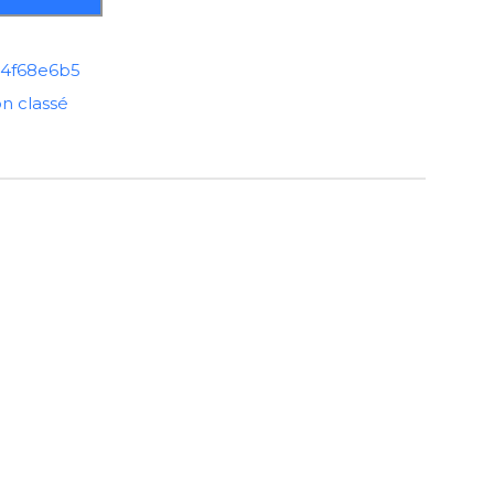
94f68e6b5
n classé