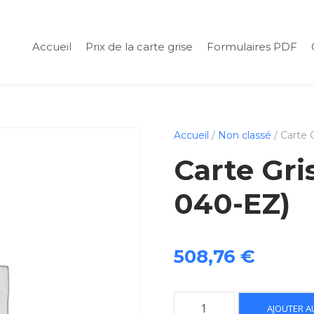
Accueil
Prix de la carte grise
Formulaires PDF
Accueil
/
Non classé
/ Carte 
Carte Gri
040-EZ)
508,76
€
q
AJOUTER A