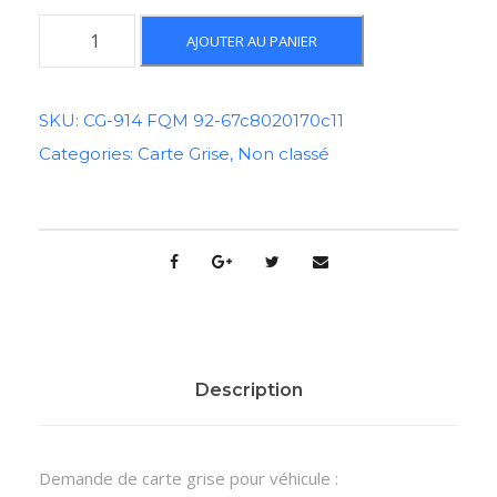
q
AJOUTER AU PANIER
u
a
n
SKU:
CG-914 FQM 92-67c8020170c11
t
Categories:
Carte Grise
,
Non classé
i
t
é
d
e
C
a
r
t
Description
e
G
r
Demande de carte grise pour véhicule :