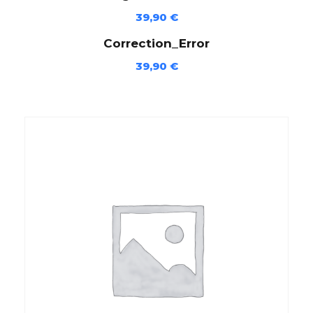
4
39,90
€
F
Q
Correction_Error
M
39,90
€
9
2
)