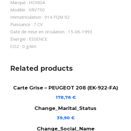
i
Marque : HONDA
s
Modèle : XRV750
e
Immatriculation : 914 FQM 92
-
Puissance : 7 CV
H
Date de mise en circulation : 15-06-1993
O
Énergie : ESSENCE
N
CO2 : 0 g/km
D
A
X
Related products
R
V
Carte Grise – PEUGEOT 208 (EK-922-FA)
7
5
178,76
€
0
Change_Marital_Status
(
9
39,90
€
1
Change_Social_Name