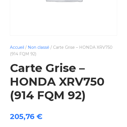
Accueil
/
Non classé
/ Carte Grise – HONDA XRV750
(914 FQM 92)
Carte Grise –
HONDA XRV750
(914 FQM 92)
205,76
€