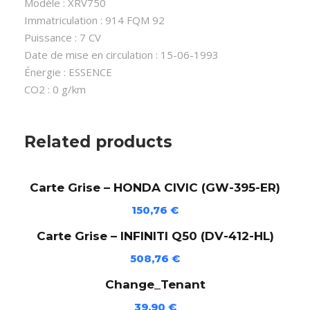
Modèle : XRV750
e
Immatriculation : 914 FQM 92
-
Puissance : 7 CV
H
Date de mise en circulation : 15-06-1993
O
Énergie : ESSENCE
N
CO2 : 0 g/km
D
A
X
Related products
R
V
Carte Grise – HONDA CIVIC (GW-395-ER)
7
5
150,76
€
0
Carte Grise – INFINITI Q50 (DV-412-HL)
(
9
508,76
€
1
Change_Tenant
4
39,90
€
F