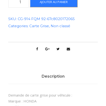
AJOUTER AU PANIER
u
a
n
SKU:
CG-914 FQM 92-67c8020172065
t
Categories:
Carte Grise
,
Non classé
i
t
é
d
e
C
a
r
t
Description
e
G
r
Demande de carte grise pour véhicule :
i
Marque : HONDA
s