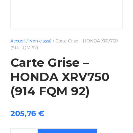
Accueil
/
Non classé
/ Carte Grise – HONDA XRV750
(914 FQM 92)
Carte Grise –
HONDA XRV750
(914 FQM 92)
205,76
€
q