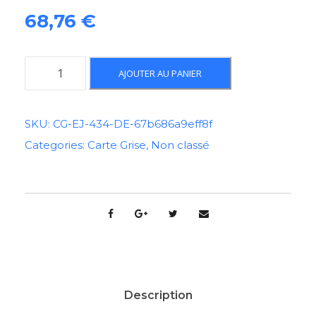
68,76
€
q
AJOUTER AU PANIER
u
a
n
SKU:
CG-EJ-434-DE-67b686a9eff8f
t
Categories:
Carte Grise
,
Non classé
i
t
é
d
e
C
a
r
t
Description
e