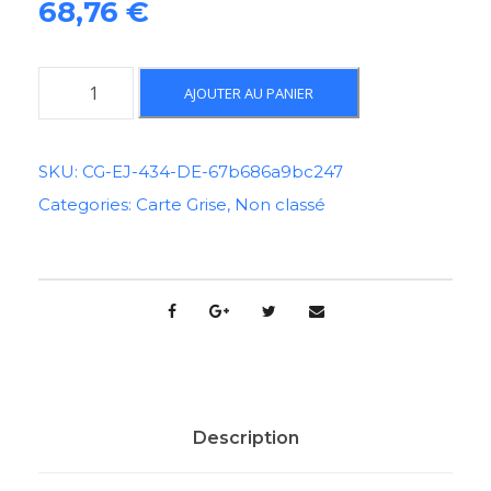
68,76
€
q
AJOUTER AU PANIER
u
a
n
SKU:
CG-EJ-434-DE-67b686a9bc247
t
Categories:
Carte Grise
,
Non classé
i
t
é
d
e
C
a
r
t
Description
e
G