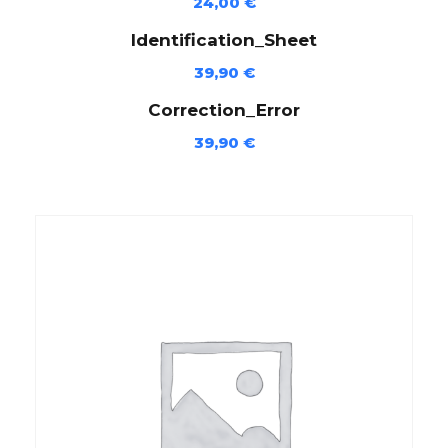
D
24,00
€
(
Identification_Sheet
E
39,90
€
J
-
Correction_Error
4
39,90
€
3
4
-
D
E
)