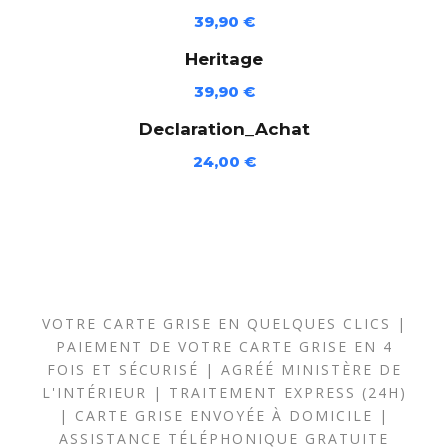
D
39,90
€
(
Heritage
E
39,90
€
J
-
Declaration_Achat
4
24,00
€
3
4
-
D
E
)
VOTRE CARTE GRISE EN QUELQUES CLICS |
PAIEMENT DE VOTRE CARTE GRISE EN 4
FOIS ET SÉCURISÉ | AGRÉÉ MINISTÈRE DE
L'INTÉRIEUR | TRAITEMENT EXPRESS (24H)
| CARTE GRISE ENVOYÉE À DOMICILE |
ASSISTANCE TÉLÉPHONIQUE GRATUITE