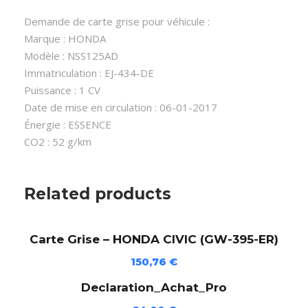
r
Demande de carte grise pour véhicule :
i
Marque : HONDA
s
Modèle : NSS125AD
e
Immatriculation : EJ-434-DE
-
Puissance : 1 CV
H
Date de mise en circulation : 06-01-2017
O
Énergie : ESSENCE
N
CO2 : 52 g/km
D
A
N
Related products
S
S
Carte Grise – HONDA CIVIC (GW-395-ER)
1
2
150,76
€
5
Declaration_Achat_Pro
A