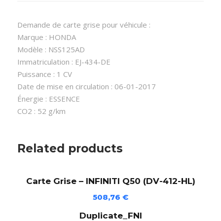
G
r
Demande de carte grise pour véhicule :
i
Marque : HONDA
s
Modèle : NSS125AD
e
Immatriculation : EJ-434-DE
-
Puissance : 1 CV
H
Date de mise en circulation : 06-01-2017
O
Énergie : ESSENCE
N
CO2 : 52 g/km
D
A
N
Related products
S
S
Carte Grise – INFINITI Q50 (DV-412-HL)
1
2
508,76
€
5
Duplicate_FNI
A