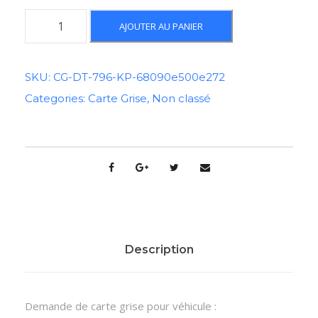
q
AJOUTER AU PANIER
u
a
n
SKU:
CG-DT-796-KP-68090e500e272
t
Categories:
Carte Grise
,
Non classé
i
t
é
d
e
C
a
r
t
Description
e
G
r
Demande de carte grise pour véhicule :