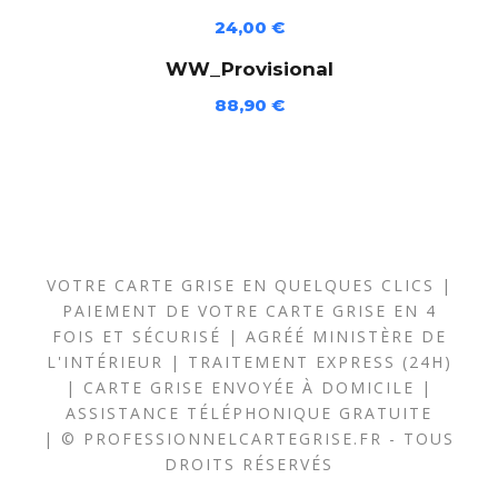
-
24,00
€
7
9
WW_Provisional
6
88,90
€
-
K
P
)
VOTRE CARTE GRISE EN QUELQUES CLICS |
PAIEMENT DE VOTRE CARTE GRISE EN 4
FOIS ET SÉCURISÉ | AGRÉÉ MINISTÈRE DE
L'INTÉRIEUR | TRAITEMENT EXPRESS (24H)
| CARTE GRISE ENVOYÉE À DOMICILE |
ASSISTANCE TÉLÉPHONIQUE GRATUITE
| © PROFESSIONNELCARTEGRISE.FR - TOUS
DROITS RÉSERVÉS