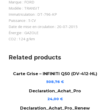
i
Marque : FORD
s
Modèle : TRANSIT
e
Immatriculation : DT-796-KP
-
Puissance : 5 CV
F
Date de mise en circulation : 20-07-2015
O
Énergie : GAZOLE
R
CO2 : 124 g/km
D
T
R
Related products
A
N
Carte Grise – INFINITI Q50 (DV-412-HL)
S
I
508,76
€
T
Declaration_Achat_Pro
(
D
24,00
€
T
Declaration_Achat_Pro_Renew