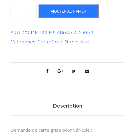
q
AJOUTER AU PANIER
u
a
n
SKU:
CG-DK-122-HS-6804bf416a9b9
t
Categories:
Carte Grise
,
Non classé
i
t
é
d
e
C
a
r
t
Description
e
G
r
Demande de carte grise pour véhicule :