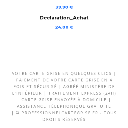
D
39,90
€
K
-
Declaration_Achat
1
24,00
€
2
2
-
H
S
)
VOTRE CARTE GRISE EN QUELQUES CLICS |
PAIEMENT DE VOTRE CARTE GRISE EN 4
FOIS ET SÉCURISÉ | AGRÉÉ MINISTÈRE DE
L'INTÉRIEUR | TRAITEMENT EXPRESS (24H)
| CARTE GRISE ENVOYÉE À DOMICILE |
ASSISTANCE TÉLÉPHONIQUE GRATUITE
| © PROFESSIONNELCARTEGRISE.FR - TOUS
DROITS RÉSERVÉS