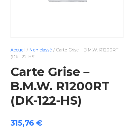
Accueil
/
Non classé
/ Carte Grise – B.M.W. R1200RT
(DK-122-HS)
Carte Grise –
B.M.W. R1200RT
(DK-122-HS)
315,76
€