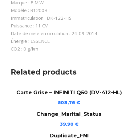
i
Marque : B.M.W.
s
Modèle : R1200RT
e
Immatriculation : DK-122-HS
-
Puissance : 11 CV
B
Date de mise en circulation : 24-09-2014
.
Énergie : ESSENCE
M
CO2 : 0 g/km
.
W
.
Related products
R
1
Carte Grise – INFINITI Q50 (DV-412-HL)
2
0
508,76
€
0
Change_Marital_Status
R
T
39,90
€
(
Duplicate_FNI